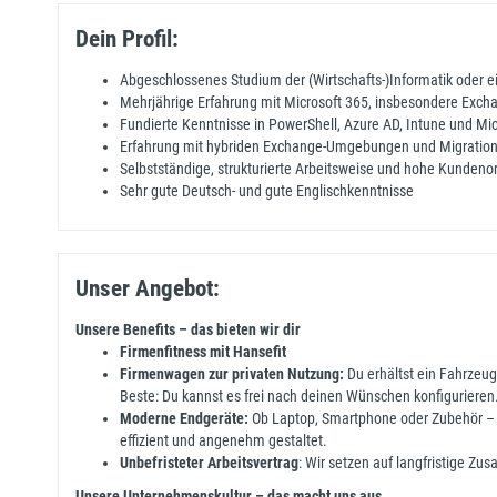
Dein Profil:
Abgeschlossenes Studium der (Wirtschafts-)Informatik oder ei
Mehrjährige Erfahrung mit Microsoft 365, insbesondere Exch
Fundierte Kenntnisse in PowerShell, Azure AD, Intune und Mi
Erfahrung mit hybriden Exchange-Umgebungen und Migration
Selbstständige, strukturierte Arbeitsweise und hohe Kundeno
Sehr gute Deutsch- und gute Englischkenntnisse
Unser Angebot:
Unsere Benefits – das bieten wir dir
Firmenfitness mit Hansefit
Firmenwagen zur privaten Nutzung:
Du erhältst ein Fahrzeug
Beste: Du kannst es frei nach deinen Wünschen konfigurieren
Moderne Endgeräte:
Ob Laptop, Smartphone oder Zubehör – be
effizient und angenehm gestaltet.
Unbefristeter Arbeitsvertrag
: Wir setzen auf langfristige Zu
Unsere Unternehmenskultur – das macht uns aus