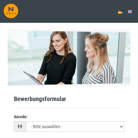
Hotline & First-Level-Support
(m/w/d)
Bewerbungsformular
Anrede
: