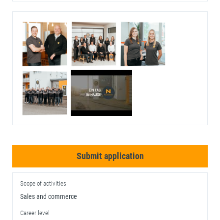
Submit application
Scope of activities
Sales and commerce
Career level